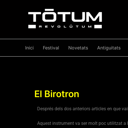
Skip
Post
to
navigation
content
Inici
Festival
Novetats
Antiguitats
El Birotron
Després dels dos anteriors articles en que vaig
Aquest instrument va ser molt poc utilitzat a