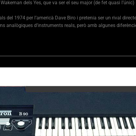
 Wakeman dels Yes, que va ser el seu major (de fet quasi l’únic) 
als del 1974 per l’americà Dave Biro i pretenia ser un rival direc
 analògiques d’instruments reals, però amb algunes diferències 