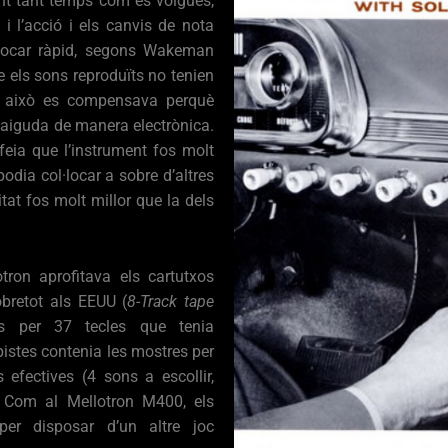
nt tant temps com es volgués,
i l’acció i els canvis de nota
tocar ràpid, segons Wakeman
e els sons reproduïts no tenien
ò això es compensava perquè
caiguda de manera electrònica.
 feia que l’instrument fos molt
dia col·locar a sobre d’altres
litat fos molt millor que la dels
tron aprofitava els cartutxos
bretot als EEUU (
8-Track tape
os per 37 tecles que tenia
pistes contenia les mostres per
s efectives (4 sons a escollir,
. Com al Mellotron M400, els
per disposar d’un altre joc