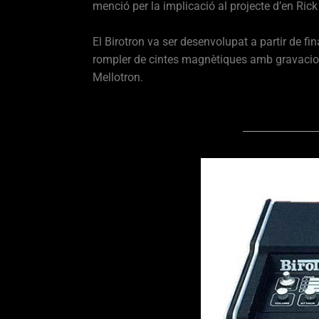
menció per la implicació al projecte d’en Rick
El Birotron va ser desenvolupat a partir de fin
rompler de cintes magnètiques amb gravacions
Mellotron.