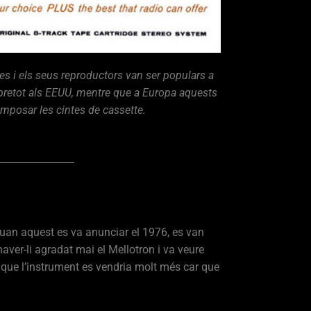
tes i els seus reproductors van ser populars a
sobretot als EEUU, mentre que a Europa aquests
 imposar les cintes de cassette.
 quan aquest es va anunciar el 1976, es van
aver-li agradat mai el Mellotron i va veure
i que l’instrument es vendria molt més car que