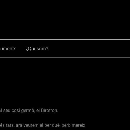
ruments
¿Qui som?
l seu cosí germà, el Birotron.
és rars, ara veurem el per què, però mereix