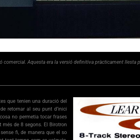
 comercial. Aquesta era la versió definitiva pràcticament llesta p
stes que tenien una duració del
 retornar al seu punt d’inici
 cosa no permetia tocar frases
t més de 8 segons. El Birotron
 sense fi, de manera que el so