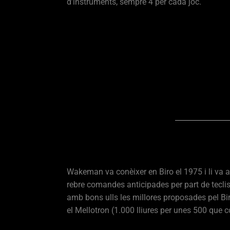
d’instruments, sempre 4 per cada joc.
Wakeman va conèixer en Biro el 1975 i li va a
rebre comandes anticipades per part de teclist
amb bons ulls les millores proposades pel Bir
el Mellotron (1.000 lliures per unes 500 que