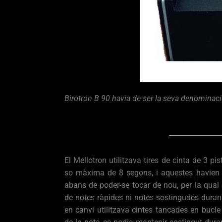
Birotron B 90 havia de ser la seva denominació
El Mellotron utilitzava tires de cinta de 3 pi
so màxima de 8 segons, i aquestes havien de
abans de poder-se tocar de nou, per la qual
de notes ràpides ni notes sostingudes duran
en canvi utilitzava cintes tancades en bucle