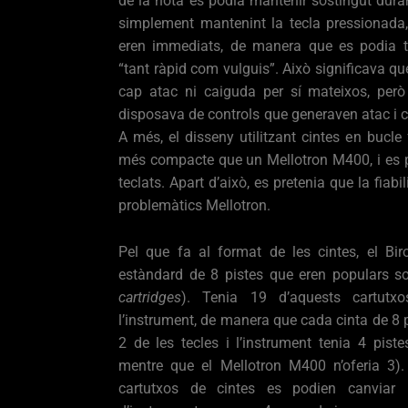
de la nota es podia mantenir sostingut dura
simplement mantenint la tecla pressionada, 
eren immediats, de manera que es podia 
“tant ràpid com vulguis”. Això significava qu
cap atac ni caiguda per sí mateixos, per
disposava de controls que generaven atac i 
A més, el disseny utilitzant cintes en bucle
més compacte que un Mellotron M400, i es po
teclats. Apart d’això, es pretenia que la fiabi
problemàtics Mellotron.
Pel que fa al format de les cintes, el Biro
estàndard de 8 pistes que eren populars so
cartridges
). Tenia 19 d’aquests cartutx
l’instrument, de manera que cada cinta de 8 
2 de les tecles i l’instrument tenia 4 piste
mentre que el Mellotron M400 n’oferia 3)
cartutxos de cintes es podien canviar 