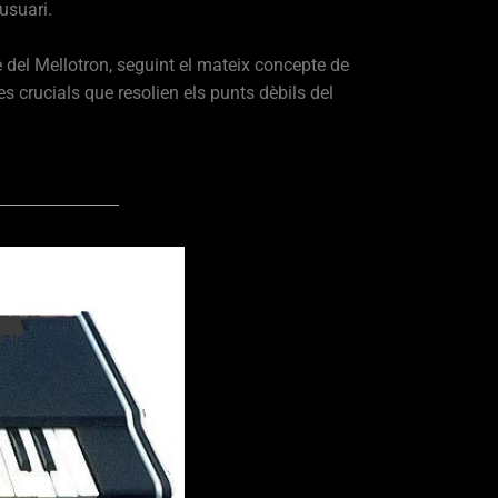
usuari.
te del Mellotron, seguint el mateix concepte de
crucials que resolien els punts dèbils del