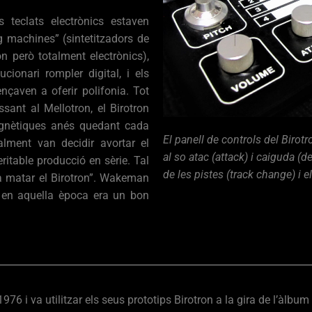
 teclats electrònics estaven
ng machines” (sintetitzadors de
n però totalment electrònics),
ionari rompler digital, i els
nçaven a oferir polifonia. Tot
ssant al Mellotron, el Birotron
gnètiques anés quedant cada
El panell de controls del Birot
lment van decidir avortar el
al so atac (attack) i caiguda (de
table producció en sèrie. Tal
de les pistes (track change) i 
a matar el Birotron”. Wakeman
e en aquella època era un bon
6 i va utilitzar els seus prototips Birotron a la gira de l’àlbum