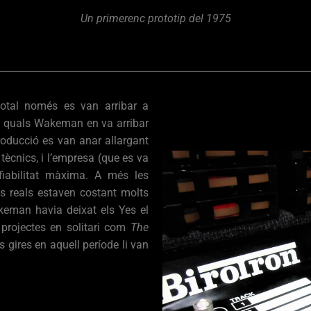
Un primerenc prototip del 1975
total només es van arribar a
es quals Wakeman en va arribar
roducció es van anar allargant
ècnics, i l’empresa (que es va
fiabilitat màxima. A més les
s reals estaven costant molts
keman havia deixat els Yes el
 projectes en solitari com
The
s gires en aquell període li van