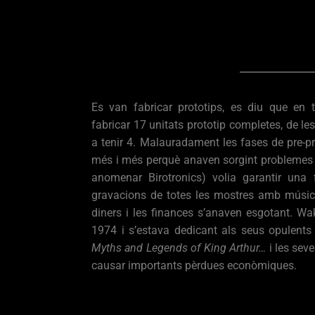
Es van fabricar prototips, es diu que en 
fabricar 17 unitats prototip completes, de l
a tenir 4. Malauradament les fases de pre-p
més i més perquè anaven sorgint problemes t
anomenar Birotronics) volia garantir una 
gravacions de totes les mostres amb músic
diners i les finances s’anaven esgotant. Wa
1974 i s’estava dedicant als seus opulents
Myths and Legends of King Arthur…
i les seve
causar importants pèrdues econòmiques.