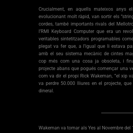
Crucialment, en aquells mateixos anys els
evolucionant molt ràpid, van sortir els “stri
cordes, també importants rivals del Mellotro
l’RMI Keyboard Computer que era un revoluc
veritables sintetitzadors programables come
plegat va fer que, a l’igual que li estava pa
amb el seu sistema mecànic de cintes ma
cop més com una cosa ja obsoleta, i fina
projecte abans que pogués començar una veri
com va dir el propi Rick Wakeman, “el xip v
va perdre 50.000 lliures en el projecte, qu
dineral.
Wakeman va tornar als Yes al Novembre del 197