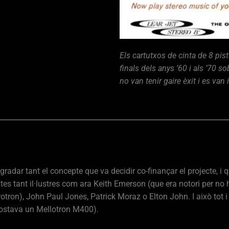
Els cartutxos de cinta de 8 pis
finals dels anys ’60 i als ’70 
no van tenir gaire èxit i es van
gradar tant el concepte que va decidir co-finançar el projecte, i
es tant il·lustres com ara Keith Emerson (que era notori per no h
otron), John Paul Jones, Patrick Moraz o Elton John. I això tot 
 costava un Mellotron M400).