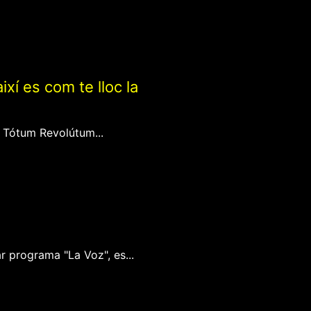
í es com te lloc la
 Tótum Revolútum...
 programa "La Voz", es...