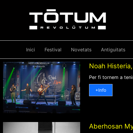
Skip
to
content
Inici
Festival
Novetats
Antiguitats
Noah Histeria, 
Per fi tornem a teni
+Info
Aberhosan My