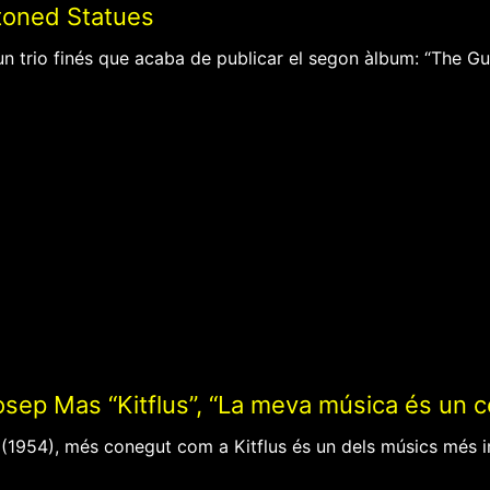
Stoned Statues
n trio finés que acaba de publicar el segon àlbum: “The Guar
osep Mas “Kitflus”, “La meva música és un cò
(1954), més conegut com a Kitflus és un dels músics més im