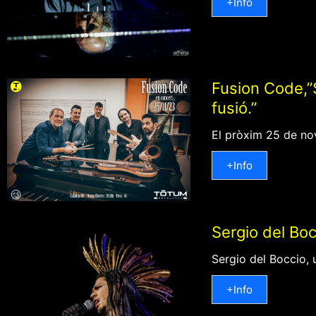
+Info
Fusion Code,”
fusió.”
El pròxim 25 de no
+Info
Sergio del Bocc
Sergio del Boccio, 
+Info