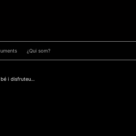
ruments
¿Qui som?
é i disfruteu...