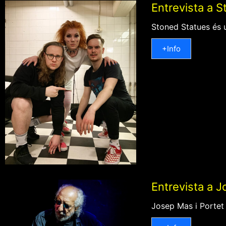
Entrevista a 
Stoned Statues és u
+Info
Entrevista a J
Josep Mas i Portet 