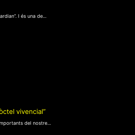
dian”. I és una de...
ctel vivencial”
portants del nostre...