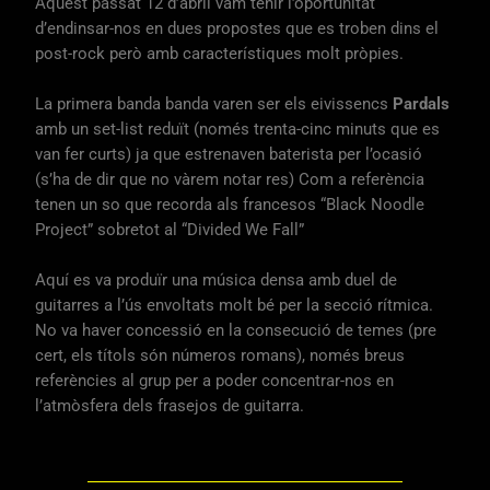
Aquest passat 12 d’abril vam tenir l’oportunitat
d’endinsar-nos en dues propostes que es troben dins el
post-rock però amb característiques molt pròpies.
La primera banda banda varen ser els eivissencs
Pardals
amb un set-list reduït (només trenta-cinc minuts que es
van fer curts) ja que estrenaven baterista per l’ocasió
(s’ha de dir que no vàrem notar res) Com a referència
tenen un so que recorda als francesos “Black Noodle
Project” sobretot al “Divided We Fall”
Aquí es va produïr una música densa amb duel de
guitarres a l’ús envoltats molt bé per la secció rítmica.
No va haver concessió en la consecució de temes (pre
cert, els títols són números romans), només breus
referències al grup per a poder concentrar-nos en
l’atmòsfera dels frasejos de guitarra.