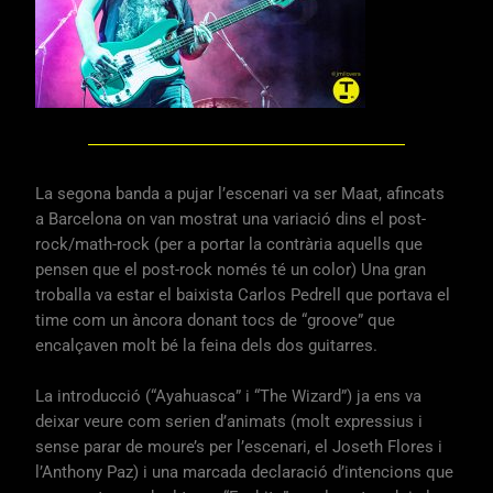
La segona banda a pujar l’escenari va ser Maat, afincats
a Barcelona on van mostrat una variació dins el post-
rock/math-rock (per a portar la contrària aquells que
pensen que el post-rock només té un color) Una gran
troballa va estar el baixista Carlos Pedrell que portava el
time com un àncora donant tocs de “groove” que
encalçaven molt bé la feina dels dos guitarres.
La introducció (“Ayahuasca” i “The Wizard”) ja ens va
deixar veure com serien d’animats (molt expressius i
sense parar de moure’s per l’escenari, el Joseth Flores i
l’Anthony Paz) i una marcada declaració d’intencions que