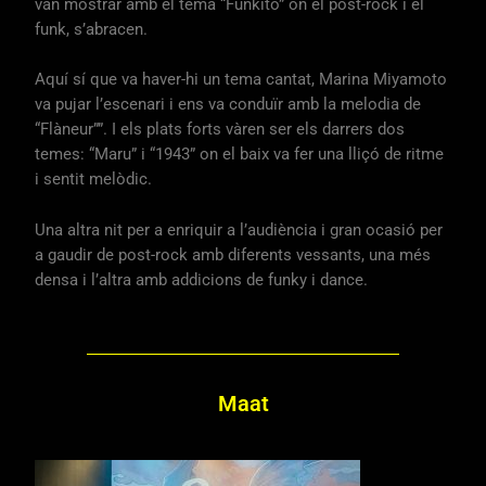
van mostrar amb el tema “Funkito” on el post-rock i el
funk, s’abracen.
Aquí sí que va haver-hi un tema cantat, Marina Miyamoto
va pujar l’escenari i ens va conduïr amb la melodia de
“Flàneur””. I els plats forts vàren ser els darrers dos
temes: “Maru” i “1943” on el baix va fer una lliçó de ritme
i sentit melòdic.
Una altra nit per a enriquir a l’audiència i gran ocasió per
a gaudir de post-rock amb diferents vessants, una més
densa i l’altra amb addicions de funky i dance.
Maat