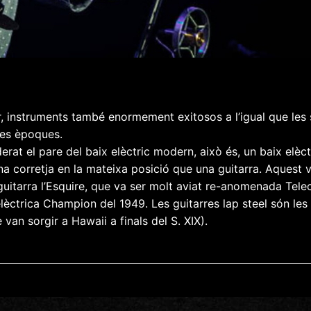
er, instruments també enormement exitosos a l’igual que le
 les èpoques.
at el pare del baix elèctric modern, això és, un baix elèct
a corretja en la mateixa posició que una guitarra. Aquest v
uitarra l’Esquire, que va ser molt aviat re-anomenada Tele
elèctrica Champion del 1949. Les guitarres lap steel són les
van sorgir a Hawaii a finals del S. XIX).