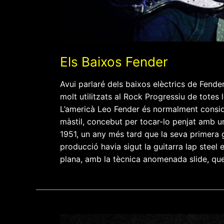
Els Baixos Fender
Avui parlaré dels baixos elèctrics de Fend
molt utilitzats al Rock Progressiu de totes
L’americà Leo Fender és normalment consider
màstil, concebut per tocar-lo penjat amb un
1951, un any més tard que la seva primera g
producció havia sigut la guitarra lap steel 
plana, amb la tècnica anomenada slide, que 