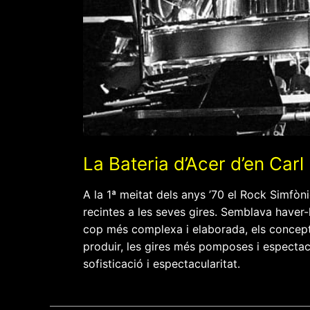
La Bateria d’Acer d’en Carl
A la 1ª meitat dels anys ’70 el Rock Simfòn
recintes a les seves gires. Semblava haver
cop més complexa i elaborada, els concept
produir, les gires més pomposes i espectac
sofisticació i espectacularitat.